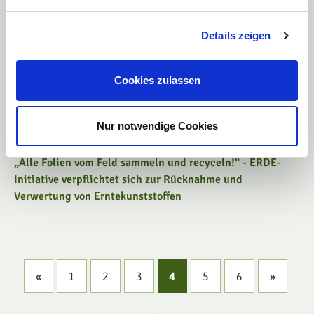
18.10.2019
Details zeigen
Agrarfoliensammlung ERDE mit ehrgeizigem Plan
Cookies zulassen
03.07.2019
Ein weiterer Teilnehmer kommt hinzu
Nur notwendige Cookies
27.06.2019
„Alle Folien vom Feld sammeln und recyceln!“ - ERDE-
Initiative verpflichtet sich zur Rücknahme und
Verwertung von Erntekunststoffen
«
1
2
3
4
5
6
»