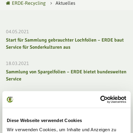
ERDE-Recycling
Aktuelles
04.05.2021
Start für Sammlung gebrauchter Lochfolien – ERDE baut
Service für Sonderkulturen aus
18.03.2021
Sammlung von Spargelfolien – ERDE bietet bundesweiten
Service
07.12.2020
ERDE sammelt bundesweit jetzt auch Pressengarne ein
21.01.2020
Diese Webseite verwendet Cookies
ERDE steigert Agrarfoliensammlung in 2019 deutlich
Wir verwenden Cookies, um Inhalte und Anzeigen zu