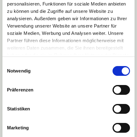
personalisieren, Funktionen für soziale Medien anbieten
zu können und die Zugriffe auf unsere Website zu
15.01.2020
analysieren. Außerdem geben wir Informationen zu Ihrer
Weitere Teilnehmer der Initiative ERDE (WKI Tegafol Sp.)
Verwendung unserer Website an unsere Partner für
soziale Medien, Werbung und Analysen weiter. Unsere
01.01.2020
Partner führen diese Informationen möglicherweise mit
Wir von ERDE-Recycling sind für Sie da!
weiteren Daten zusammen, die Sie ihnen bereitgestellt
haben oder die sie im Rahmen Ihrer Nutzung der Dienste
gesammelt haben.
31.12.2019
Einwilligungsauswahl
Mehr Informationen finden Sie in unserer
Notwendig
Weitere Teilnehmer der Initiative ERDE
Datenschutzerklärung
04.12.2019
Präferenzen
Erntekunststoffe Recycling Deutschland im Agrarpodcast
von Walter Peters
Statistiken
16.11.2019
Marketing
Initiative ERDE für 2020 mit Pilotprojekt für Spargelfolien