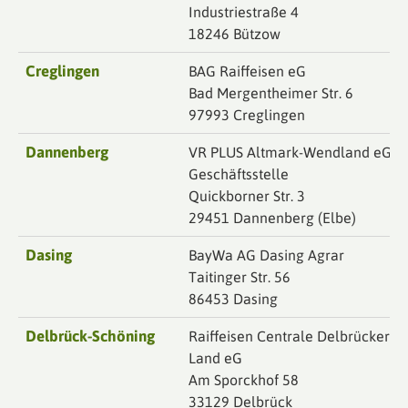
Industriestraße 4
18246 Bützow
Creglingen
BAG Raiffeisen eG
Bad Mergentheimer Str. 6
97993 Creglingen
Dannenberg
VR PLUS Altmark-Wendland eG
Geschäftsstelle
Quickborner Str. 3
29451 Dannenberg (Elbe)
Dasing
BayWa AG Dasing Agrar
Taitinger Str. 56
86453 Dasing
Delbrück-Schöning
Raiffeisen Centrale Delbrücker
Land eG
Am Sporckhof 58
33129 Delbrück