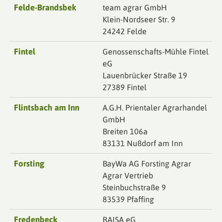
Felde-Brandsbek
team agrar GmbH
Klein-Nordseer Str. 9
24242 Felde
Fintel
Genossenschafts-Mühle Fintel
eG
Lauenbrücker Straße 19
27389 Fintel
Flintsbach am Inn
A.G.H. Prientaler Agrarhandel
GmbH
Breiten 106a
83131 Nußdorf am Inn
Forsting
BayWa AG Forsting Agrar
Agrar Vertrieb
Steinbuchstraße 9
83539 Pfaffing
Fredenbeck
RAISA eG