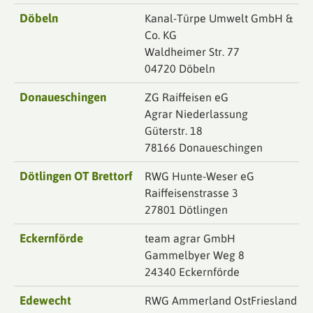
Döbeln
Kanal-Türpe Umwelt GmbH &
Co. KG
Waldheimer Str. 77
04720 Döbeln
Donaueschingen
ZG Raiffeisen eG
Agrar Niederlassung
Güterstr. 18
78166 Donaueschingen
Dötlingen OT Brettorf
RWG Hunte-Weser eG
Raiffeisenstrasse 3
27801 Dötlingen
Eckernförde
team agrar GmbH
Gammelbyer Weg 8
24340 Eckernförde
Edewecht
RWG Ammerland OstFriesland