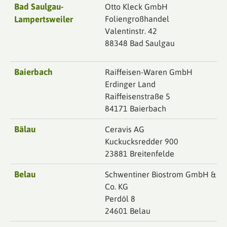
Bad Saulgau-
Otto Kleck GmbH
Lampertsweiler
Foliengroßhandel
Valentinstr. 42
88348 Bad Saulgau
Baierbach
Raiffeisen-Waren GmbH
Erdinger Land
Raiffeisenstraße 5
84171 Baierbach
Bälau
Ceravis AG
Kuckucksredder 900
23881 Breitenfelde
Belau
Schwentiner Biostrom GmbH &
Co. KG
Perdöl 8
24601 Belau