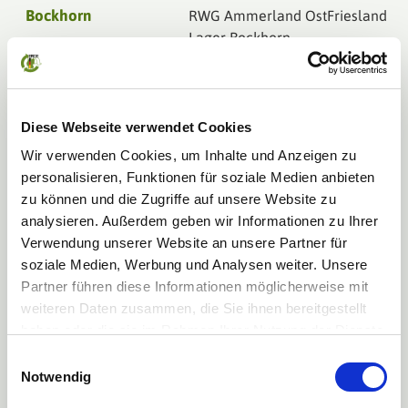
Bockhorn
RWG Ammerland OstFriesland
Lager Bockhorn
Vareler Str. 10
26345 Bockhorn
Bodenkirchen
Raiffeisen-Waren GmbH
Diese Webseite verwendet Cookies
Erdinger Land
Wir verwenden Cookies, um Inhalte und Anzeigen zu
Hauptstraße 54
personalisieren, Funktionen für soziale Medien anbieten
84155 Bodenkirchen
zu können und die Zugriffe auf unsere Website zu
Bodenwerder
AGRAVIS Niedersachsen Süd
analysieren. Außerdem geben wir Informationen zu Ihrer
GmbH
Verwendung unserer Website an unsere Partner für
Zu den Teichen 2
soziale Medien, Werbung und Analysen weiter. Unsere
37619 Bodenwerder
Partner führen diese Informationen möglicherweise mit
weiteren Daten zusammen, die Sie ihnen bereitgestellt
Borgentreich-
AGRAVIS Westfalen-Hessen
haben oder die sie im Rahmen Ihrer Nutzung der Dienste
Borgholz
GmbH
gesammelt haben.
Einwilligungsauswahl
Am Bahnhof 5
Mehr Informationen finden Sie in unserer
Notwendig
34434 Borgentreich
Datenschutzerklärung