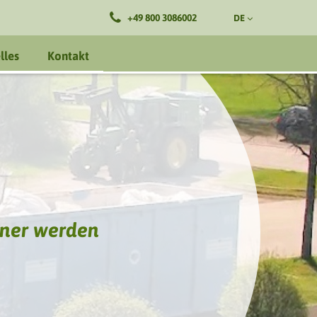
+49 800 3086002
DE
lles
Kontakt
ner werden