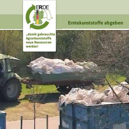
Erntekunststoffe abgeben
...damit gebrauchte
Agrarkunststoffe
neue Ressourcen
werden!