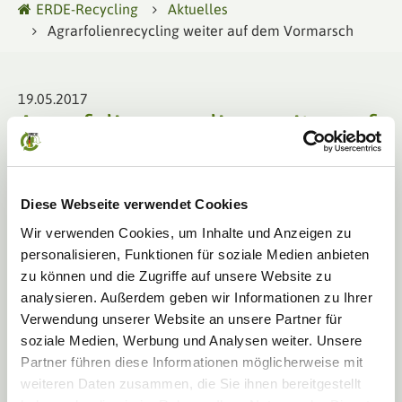
ERDE-Recycling
Aktuelles
Agrarfolienrecycling weiter auf dem Vormarsch
19.05.2017
Agrarfolienrecycling weiter auf
dem Vormarsch
Das bundesweit tätige Rücknahmesystem für Agrarfolien, ERDE
Diese Webseite verwendet Cookies
(Erntekunststoffe Recycling Deutschland), konnte in seinem dritten
Sammeljahr sein Sammelergebnis weiter verbessern.
Wir verwenden Cookies, um Inhalte und Anzeigen zu
personalisieren, Funktionen für soziale Medien anbieten
In der Sammelperiode 2016 wurden an 280 Stellen zu rund 300
zu können und die Zugriffe auf unsere Website zu
Terminen insgesamt 5.412 Tonnen Agrarfolien zurückgenommen. Die
besenreinen Silo- und Stretchfolien konnten so einer sinnvollen
analysieren. Außerdem geben wir Informationen zu Ihrer
Verwertung zugeführt werden. Laut Studie des Fraunhofer-Instituts
Verwendung unserer Website an unsere Partner für
wurden durch die Sammlung im vergangenen Jahr 7.320 Tonnen CO2
soziale Medien, Werbung und Analysen weiter. Unsere
eingespart – das entspricht der Menge von dem in rund 527.592 Bäumen
Partner führen diese Informationen möglicherweise mit
gebundenen Kohlendioxid.
weiteren Daten zusammen, die Sie ihnen bereitgestellt
Damit übertrifft ERDE, eine Initiative, die 2014 unter dem Dach der IK